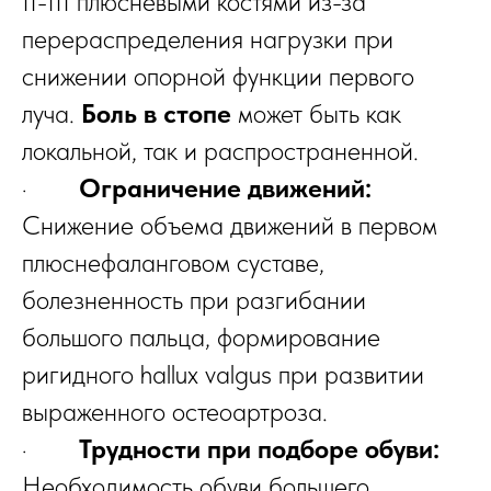
II-III плюсневыми костями из-за
перераспределения нагрузки при
снижении опорной функции первого
луча.
Боль в стопе
может быть как
локальной, так и распространенной.
·
Ограничение движений:
Снижение объема движений в первом
плюснефаланговом суставе,
болезненность при разгибании
большого пальца, формирование
ригидного hallux valgus при развитии
выраженного остеоартроза.
·
Трудности при подборе обуви:
Необходимость обуви большего